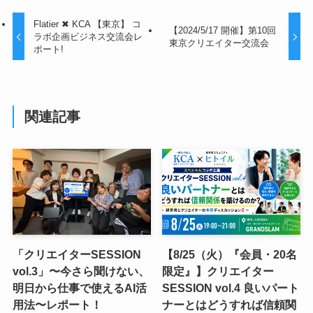
Flatier ✖ KCA 【東京】 コ
【2024/5/17 開催】第10回
ラボ企画ビジネス交流会レ
東京クリエイター交流会
ポート!
関連記事
「クリエイターSESSION
【8/25（火）『会員・20名
vol.3」〜今さら聞けない、
限定』】クリエイター
明日から仕事で使えるAI活
SESSION vol.4 良いパート
用法〜レポート！
ナーとはどうすれば信頼関