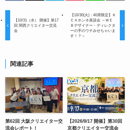
【10/30(火)：40席限定】Ｋ
【10/31（水） 開催】第17
ＣＡホンネ座談会 ～ＷＥ
回 関西クリエイター交流
Ｂデザイナー・ディレクタ
会
ーの手のウチみせちゃいま
す！？～
関連記事
第62回 大阪クリエイター交
【2026/9/17 開催】第30回
流会レポート！
京都クリエイター交流会