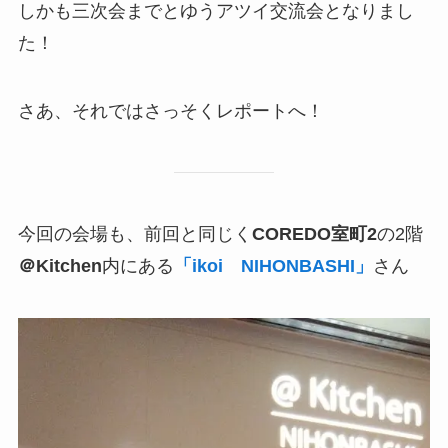
しかも三次会までとゆうアツイ交流会となりまし
た！
さあ、それではさっそくレポートへ！
今回の会場も、前回と同じく
COREDO室町2
の2階
＠Kitchen
内にある
「ikoi NIHONBASHI」
さん