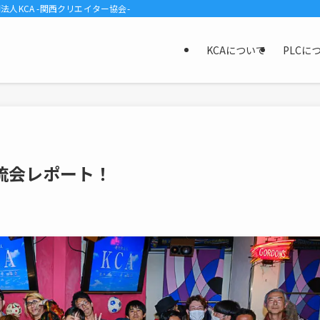
KCA -関西クリエイター協会-
KCAについて
PLCに
流会レポート！