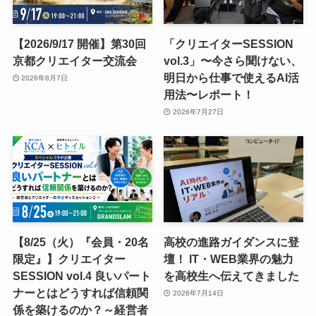
【2026/9/17 開催】第30回
「クリエイターSESSION
京都クリエイター交流会
vol.3」〜今さら聞けない、
明日から仕事で使えるAI活
2026年8月7日
用法〜レポート！
2026年7月27日
【8/25（火）『会員・20名
高校の進路ガイダンスに登
限定』】クリエイター
壇！ IT・WEB業界の魅力
SESSION vol.4 良いパート
を高校生へ伝えてきました
ナーとはどうすれば信頼関
2026年7月14日
係を築けるのか？～経営者