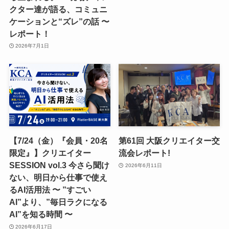
クター達が語る、コミュニ
ケーションと“ズレ”の話 〜
レポート！
2026年7月1日
【7/24（金）『会員・20名
第61回 大阪クリエイター交
限定』】クリエイター
流会レポート!
SESSION vol.3 今さら聞け
2026年6月11日
ない、明日から仕事で使え
るAI活用法 〜 ”すごい
AI”より、”毎日ラクになる
AI”を知る時間 〜
2026年6月17日