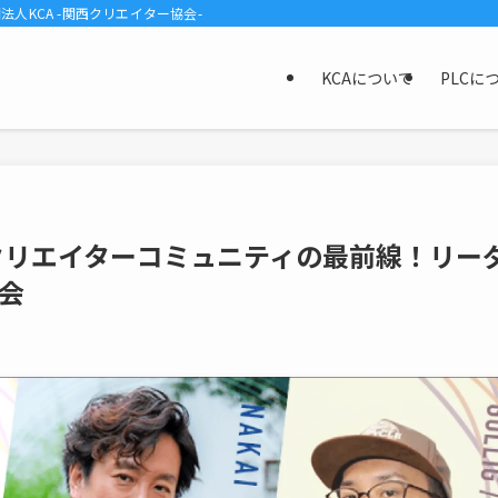
KCA -関西クリエイター協会-
KCAについて
PLCに
】関西クリエイターコミュニティの最前線！リー
会