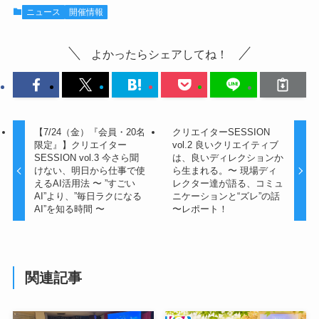
ニュース
開催情報
よかったらシェアしてね！
【7/24（金）『会員・20名
クリエイターSESSION
限定』】クリエイター
vol.2 良いクリエイティブ
SESSION vol.3 今さら聞
は、良いディレクションか
けない、明日から仕事で使
ら生まれる。〜 現場ディ
えるAI活用法 〜 ”すごい
レクター達が語る、コミュ
AI”より、”毎日ラクになる
ニケーションと“ズレ”の話
AI”を知る時間 〜
〜レポート！
関連記事