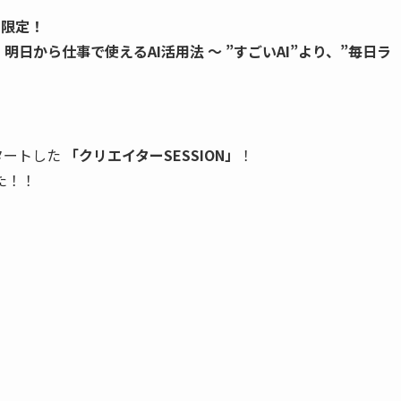
）限定！
い、明日から仕事で使えるAI活用法 〜 ”すごいAI”より、”毎日ラ
タートした
「クリエイターSESSION」
！
た！！