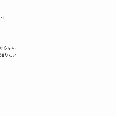
い」
からない
を知りたい
。