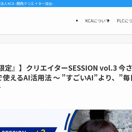
KCA -関西クリエイター協会-
KCAについて
PLCに
定』】クリエイターSESSION vol.3 今
えるAI活用法 〜 ”すごいAI”より、”毎
〜